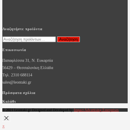
Αναζητήστε προϊόντα
Αναζήτηση
Αναζήτηση
για:
Επικοινωνία
Παπαφλέσσα 31, Ν. Ευκαρπία
56429 – Θεσσαλονίκη Ελλάδα
Τηλ. 2310 688114
sales@leontaki.gr
Πρόσφατα σχόλια
Καλάθι
© 2021 Leontaki.gr Designed and Developed by
Impact Advertising Enterprises
.
×