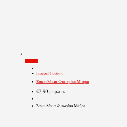
Αυτό
Επιλογή
το
Γεωργικά Προϊόντα
προϊόν
Σακουλάκια Φυτωρίου Μαύρα
έχει
πολλαπλές
€
7,90
με φ.π.α.
παραλλαγές.
Οι
Σακουλάκια Φυτωρίου Μαύρα
επιλογές
μπορούν
να