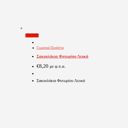
Αυτό
Επιλογή
το
Γεωργικά Προϊόντα
προϊόν
Σακουλάκια Φυτωρίου Λευκά
έχει
πολλαπλές
€
8,20
με φ.π.α.
παραλλαγές.
Οι
Σακουλάκια Φυτωρίου Λευκά
επιλογές
μπορούν
να
επιλεγούν
στη
σελίδα
του