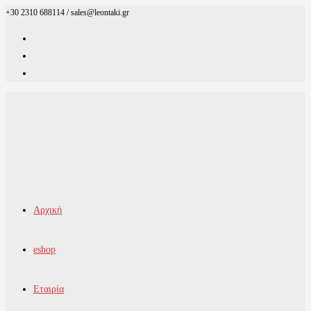
+30 2310 688114 / sales@leontaki.gr
Skip
to
content
Αρχική
eshop
Εταιρία