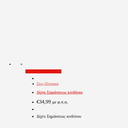
Προσθήκη στο καλάθι
Σίτες-Πλέγματα
Δίχτυ Σημάνσεως κινδύνου
€
34,99
με φ.π.α.
Δίχτυ Σημάνσεως κινδύνου