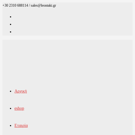
+30 2310 688114 / sales@leontaki.gr
Skip
to
content
Αρχική
eshop
Εταιρία