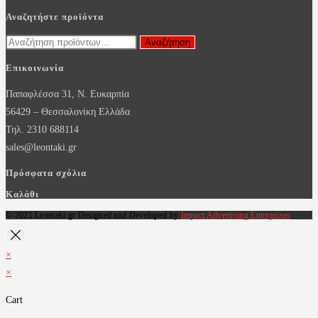
Αναζητήστε προϊόντα
Αναζήτηση
Αναζήτηση
για:
Επικοινωνία
Παπαφλέσσα 31, Ν. Ευκαρπία
56429 – Θεσσαλονίκη Ελλάδα
Τηλ. 2310 688114
sales@leontaki.gr
Πρόσφατα σχόλια
Καλάθι
© 2021 Leontaki.gr Designed and Developed by
Impact Advertising Enterprises
.
×
×
Cart