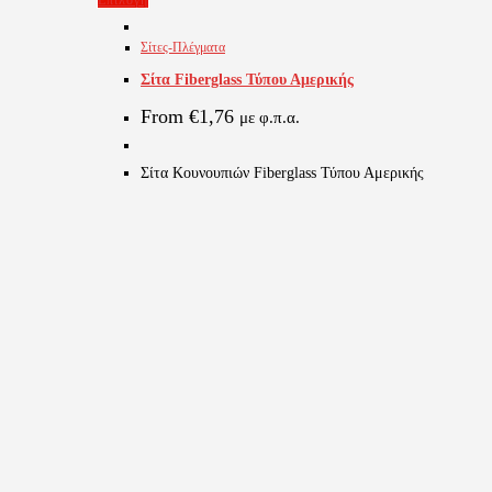
το
Σίτες-Πλέγματα
προϊόν
Σίτα Fiberglass Τύπου Αμερικής
έχει
πολλαπλές
From
€
1,76
με φ.π.α.
παραλλαγές.
Οι
Σίτα Κουνουπιών Fiberglass Τύπου Αμερικής
επιλογές
μπορούν
να
επιλεγούν
στη
σελίδα
του
προϊόντος