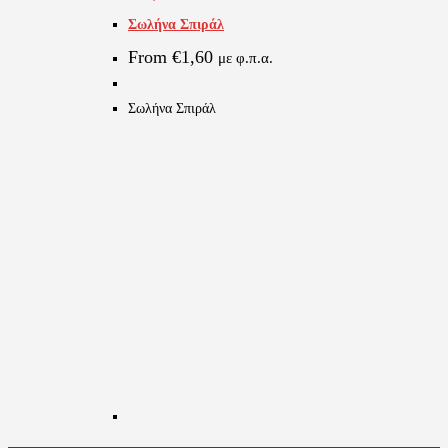
Σωλήνα Σπιράλ
έχει
πολλαπλές
From
€
1,60
με φ.π.α.
παραλλαγές.
Οι
Σωλήνα Σπιράλ
επιλογές
μπορούν
να
επιλεγούν
στη
σελίδα
του
προϊόντος