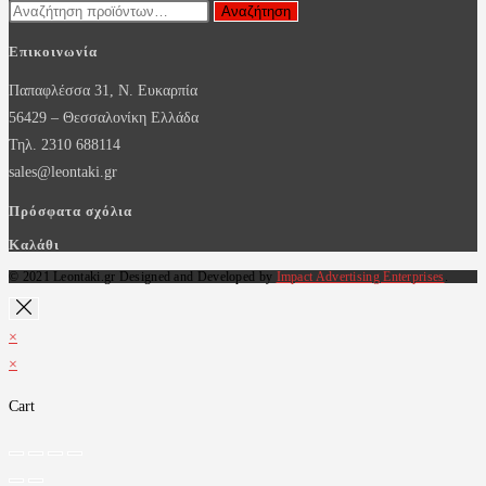
Αναζήτηση
Αναζήτηση
για:
Επικοινωνία
Παπαφλέσσα 31, Ν. Ευκαρπία
56429 – Θεσσαλονίκη Ελλάδα
Τηλ. 2310 688114
sales@leontaki.gr
Πρόσφατα σχόλια
Καλάθι
© 2021 Leontaki.gr Designed and Developed by
Impact Advertising Enterprises
.
×
×
Cart