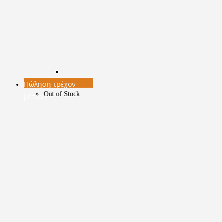
του
προϊόντος
Πώληση τρέχον
Out of Stock
μέτρο