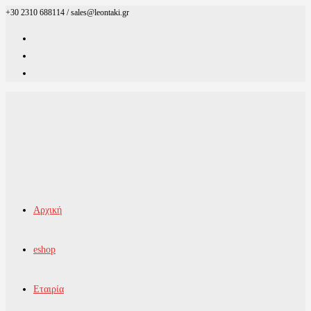
+30 2310 688114 / sales@leontaki.gr
Skip
to
content
Αρχική
eshop
Εταιρία