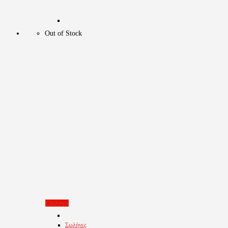
Out of Stock
Αυτό
Επιλογή
το
Σωλήνες
προϊόν