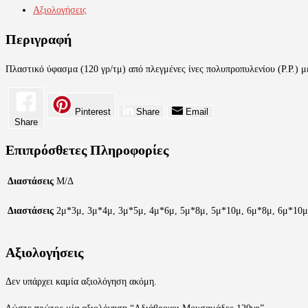
Αξιολογήσεις
Περιγραφή
Πλαστικό ύφασμα (120 γρ/τμ) από πλεγμένες ίνες πολυπροπυλενίου (P.P.) με
Pinterest
Share
Email
Share
Επιπρόσθετες Πληροφορίες
Διαστάσεις
Μ/Δ
Διαστάσεις
2μ*3μ, 3μ*4μ, 3μ*5μ, 4μ*6μ, 5μ*8μ, 5μ*10μ, 6μ*8μ, 6μ*10μ
Αξιολογήσεις
Δεν υπάρχει καμία αξιολόγηση ακόμη.