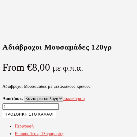
Αδιάβροχοι Μουσαμάδες 120γρ
From
€
8,00
με φ.π.α.
Αδιάβροχοι Μουσαμάδες με μεταλλικούς κρίκους
Διαστάσεις
Εκκαθάριση
Αδιάβροχοι
Μουσαμάδες
ΠΡΟΣΘΉΚΗ ΣΤΟ ΚΑΛΆΘΙ
120γρ
Περιγραφή
ποσότητα
Επιπρόσθετες Πληροφορίες