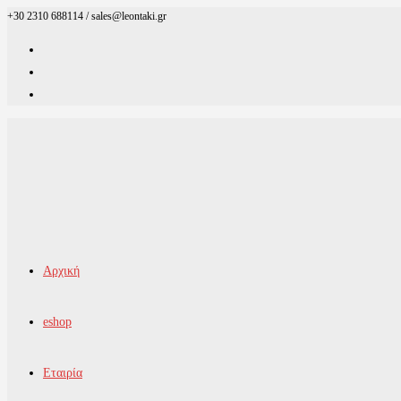
+30 2310 688114 / sales@leontaki.gr
Skip
to
content
Αρχική
eshop
Εταιρία