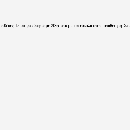
συνθήκες. Ιδιαιτερα ελαφρύ με 20γρ. ανά μ2 και εύκολο στην τοποθέτηση. Στις