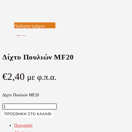
Πώληση τρέχον
μέτρο
Πώληση τρέχον
μέτρο
Δίχτυ Πουλιών MF20
€
2,40
με φ.π.α.
Δίχτυ Πουλιών MF20
Δίχτυ
Πουλιών
ΠΡΟΣΘΉΚΗ ΣΤΟ ΚΑΛΆΘΙ
MF20
Περιγραφή
ποσότητα