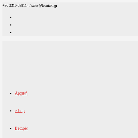
+30 2310 688114 / sales@leontaki.gr
Skip
to
content
Αρχική
eshop
Εταιρία