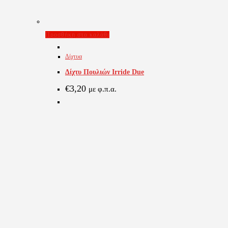
Προσθήκη στο καλάθι
Δίχτυα
Δίχτυ Πουλιών Irride Due
€
3,20
με φ.π.α.