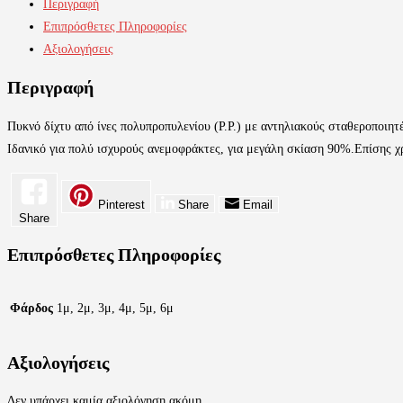
Περιγραφή
ποσότητα
Επιπρόσθετες Πληροφορίες
Αξιολογήσεις
Περιγραφή
Πυκνό δίχτυ από ίνες πολυπροπυλενίου (P.P.) με αντηλιακούς σταθεροποιητέ
Ιδανικό για πολύ ισχυρούς ανεμοφράκτες, για μεγάλη σκίαση 90%.Επίσης χρ
Pinterest
Share
Email
Share
Επιπρόσθετες Πληροφορίες
Φάρδος
1μ, 2μ, 3μ, 4μ, 5μ, 6μ
Αξιολογήσεις
Δεν υπάρχει καμία αξιολόγηση ακόμη.