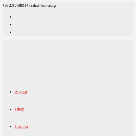
+30 2310 688114 / sales@leontaki.gr
Skip
to
content
Αρχική
eshop
Εταιρία