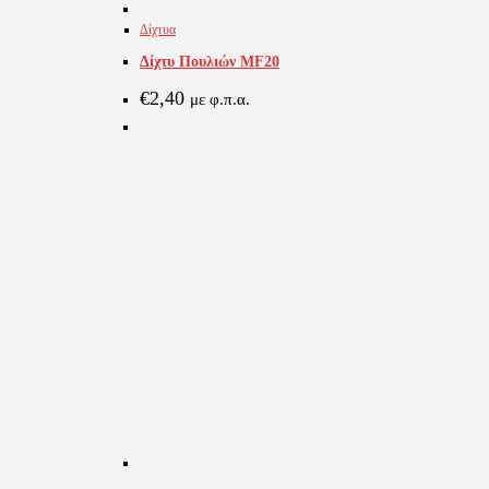
Δίχτυα
Δίχτυ Πουλιών MF20
€
2,40
με φ.π.α.