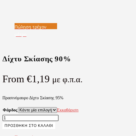
Πώληση τρέχον
μέτρο
Πώληση τρέχον
μέτρο
Δίχτυ Σκίασης 90%
From
€
1,19
με φ.π.α.
Πρασινόμαυρο Δίχτυ Σκίασης 95%
Φάρδος
Εκκαθάριση
Δίχτυ
Σκίασης
ΠΡΟΣΘΉΚΗ ΣΤΟ ΚΑΛΆΘΙ
90%