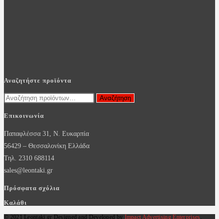
Αναζητήστε προϊόντα
Αναζήτηση
Αναζήτηση
για:
Επικοινωνία
Παπαφλέσσα 31, Ν. Ευκαρπία
56429 – Θεσσαλονίκη Ελλάδα
Τηλ. 2310 688114
sales@leontaki.gr
Πρόσφατα σχόλια
Καλάθι
© 2021 Leontaki.gr Designed and Developed by
Impact Advertising Enterprises
.