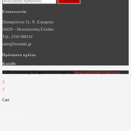
Αναζήτηση
Αναζήτηση
για:
Επικοινωνία
Παπαφλέσσα 31, Ν. Ευκαρπία
56429 – Θεσσαλονίκη Ελλάδα
Τηλ. 2310 688114
sales@leontaki.gr
Πρόσφατα σχόλια
Καλάθι
© 2021 Leontaki.gr Designed and Developed by
Impact Advertising Enterprises
.
×
×
Cart