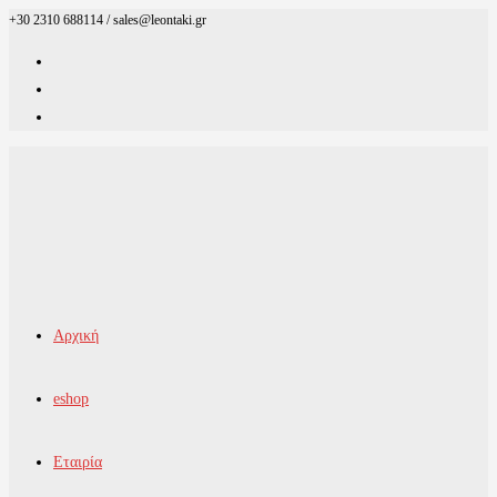
+30 2310 688114 / sales@leontaki.gr
Skip
to
content
Αρχική
eshop
Εταιρία