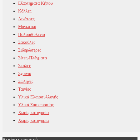
Εξαρτήματα Κήπου
Κόλλες
Λινάτσες
Μονωτικά
Πολυαιθυλένια
Σακούλες
Σιδερώστρες
Σίτες-Πλέγματα
Σκάλες
Σχοινιά
Σωλήνες
Ταινίες
Υλικά Ελαιοσυλλογής
Υλικά Συσκευασίας
Χωρίς κατηγορία
Χωρίς κατηγορία
Ακούστε μουσική…