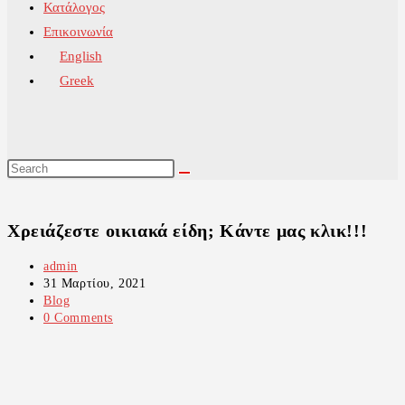
Κατάλογος
Επικοινωνία
English
Greek
Χρειάζεστε οικιακά είδη; Κάντε μας κλικ!!!
Post
admin
author:
Post
31 Μαρτίου, 2021
published:
Post
Blog
category:
Post
0 Comments
comments: