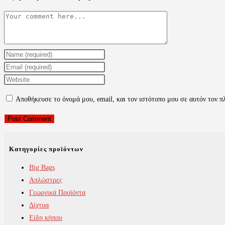
Comment
Enter
your
Enter
name
your
Enter
or
email
your
Αποθήκευσε το όνομά μου, email, και τον ιστότοπο μου σε αυτόν τον π
username
address
website
to
to
URL
comment
comment
(optional)
Κατηγορίες προϊόντων
Big Bags
Απλώστρες
Γεωργικά Προϊόντα
Δίχτυα
Είδη κήπου