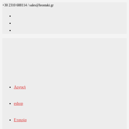
+30 2310 688114 / sales@leontaki.gr
Skip
to
content
Αρχική
eshop
Εταιρία