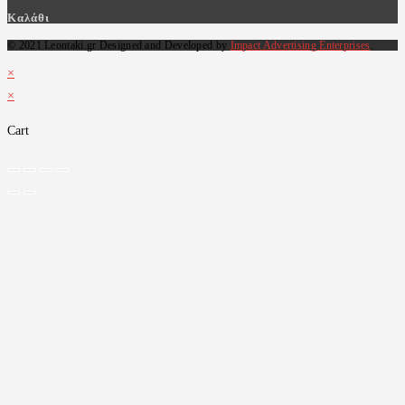
Καλάθι
© 2021 Leontaki.gr Designed and Developed by
Impact Advertising Enterprises
.
×
×
Cart