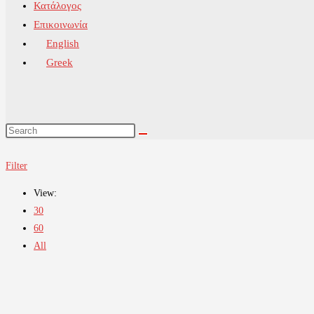
Κατάλογος
Επικοινωνία
English
Greek
Filter
View:
30
60
All