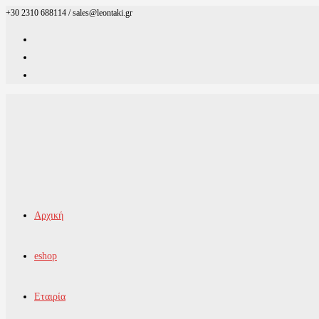
+30 2310 688114 / sales@leontaki.gr
Skip
to
content
Αρχική
eshop
Εταιρία