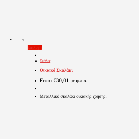
Αυτό
Επιλογή
το
Σκάλες
προϊόν
Οικιακό Σκαλάκι
έχει
πολλαπλές
From
€
30,01
με φ.π.α.
παραλλαγές.
Οι
Μεταλλικό σκαλάκι οικιακής χρήσης.
επιλογές
μπορούν
να
επιλεγούν
στη