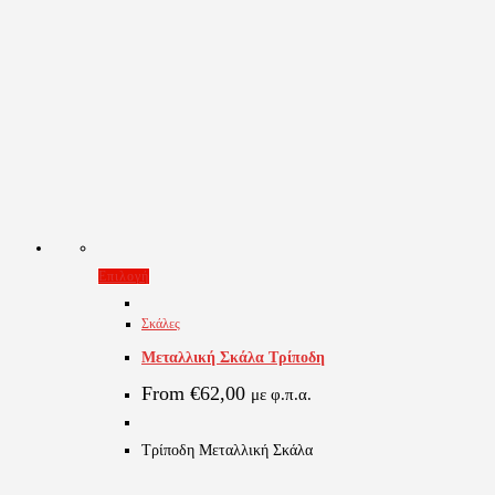
Αυτό
Επιλογή
το
Σκάλες
προϊόν
Μεταλλική Σκάλα Τρίποδη
έχει
πολλαπλές
From
€
62,00
με φ.π.α.
παραλλαγές.
Οι
Τρίποδη Μεταλλική Σκάλα
επιλογές