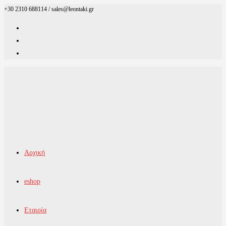
+30 2310 688114 / sales@leontaki.gr
Skip
to
content
Αρχική
eshop
Εταιρία