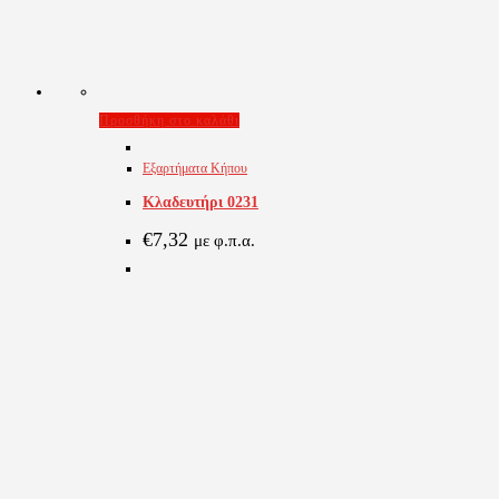
Προσθήκη στο καλάθι
Εξαρτήματα Κήπου
Κλαδευτήρι 0231
€
7,32
με φ.π.α.