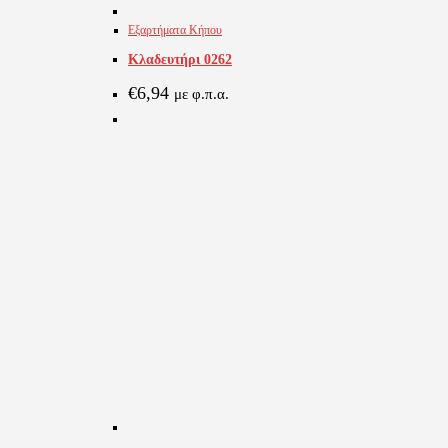
Εξαρτήματα Κήπου
Κλαδευτήρι 0262
€
6,94
με φ.π.α.