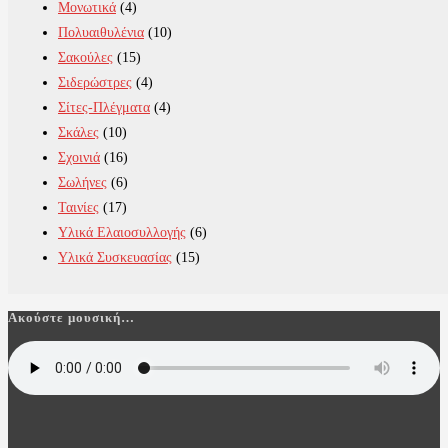
Μονωτικά
(4)
Πολυαιθυλένια
(10)
Σακούλες
(15)
Σιδερώστρες
(4)
Σίτες-Πλέγματα
(4)
Σκάλες
(10)
Σχοινιά
(16)
Σωλήνες
(6)
Ταινίες
(17)
Υλικά Ελαιοσυλλογής
(6)
Υλικά Συσκευασίας
(15)
Ακούστε μουσική…