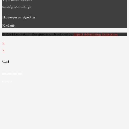
sales@leontaki.gr
Πρόσφατα σχόλια
Καλάθι
© 2021 Leontaki.gr Designed and Developed by
Impact Advertising Enterprises
.
×
×
Cart