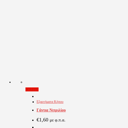
Αυτό
Επιλογή
το
Εξαρτήματα Κήπου
προϊόν
Γάντια Νιτριλίου
έχει
πολλαπλές
€
1,60
με φ.π.α.
παραλλαγές.