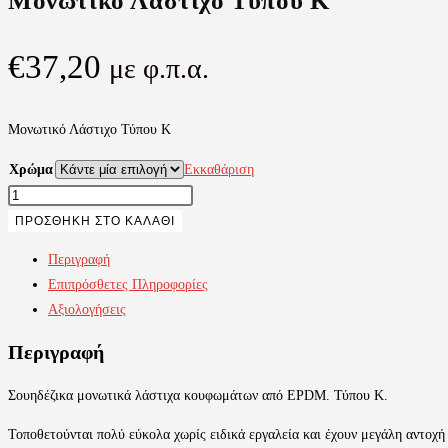
Μονωτικό Λάστιχο Τύπου Κ
€
37,20
με φ.π.α.
Μονωτικό Λάστιχο Τύπου Κ
Χρώμα
Εκκαθάριση
Μονωτικό
Λάστιχο
ΠΡΟΣΘΉΚΗ ΣΤΟ ΚΑΛΆΘΙ
Τύπου
Περιγραφή
Κ
Επιπρόσθετες Πληροφορίες
ποσότητα
Αξιολογήσεις
Περιγραφή
Σουηδέζικα μονωτικά λάστιχα κουφωμάτων από EPDM. Τύπου Κ.
Τοποθετούνται πολύ εύκολα χωρίς ειδικά εργαλεία και έχουν μεγάλη αντοχή