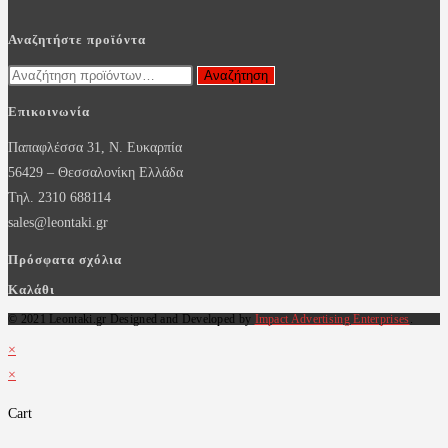
Αναζητήστε προϊόντα
Αναζήτηση
Αναζήτηση
για:
Επικοινωνία
Παπαφλέσσα 31, Ν. Ευκαρπία
56429 – Θεσσαλονίκη Ελλάδα
Τηλ. 2310 688114
sales@leontaki.gr
Πρόσφατα σχόλια
Καλάθι
© 2021 Leontaki.gr Designed and Developed by
Impact Advertising Enterprises
.
×
×
Cart