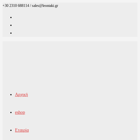
+30 2310 688114 / sales@leontaki.gr
Skip
to
content
Αρχική
eshop
Εταιρία