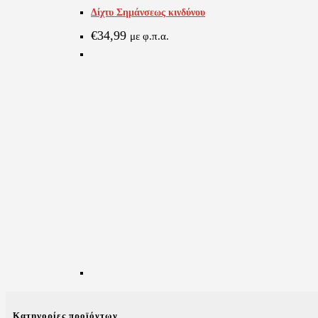
Δίχτυ Σημάνσεως κινδύνου
€
34,99
με φ.π.α.
Κατηγορίες προϊόντων