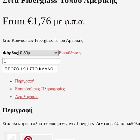
Σίτα Fiberglass Τύπου Αμερικής
From
€
1,76
με φ.π.α.
Σίτα Κουνουπιών Fiberglass Τύπου Αμερικής
Φάρδος
Εκκαθάριση
Σίτα
Fiberglass
ΠΡΟΣΘΉΚΗ ΣΤΟ ΚΑΛΆΘΙ
Τύπου
Περιγραφή
Αμερικής
Επιπρόσθετες Πληροφορίες
ποσότητα
Αξιολογήσεις
Περιγραφή
Σίτα πλεκτή από πλαστικοποιημένες ίνες fiberglass. Δεν επηρεάζεται καθόλο