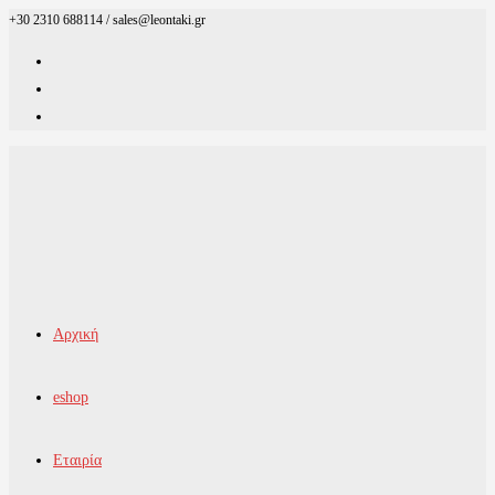
+30 2310 688114 / sales@leontaki.gr
Skip
to
content
Αρχική
eshop
Εταιρία