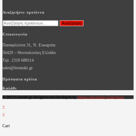
Αναζητήστε προϊόντα
Αναζήτηση
Αναζήτηση
για:
Επικοινωνία
Παπαφλέσσα 31, Ν. Ευκαρπία
56429 – Θεσσαλονίκη Ελλάδα
Τηλ. 2310 688114
sales@leontaki.gr
Πρόσφατα σχόλια
Καλάθι
© 2021 Leontaki.gr Designed and Developed by
Impact Advertising Enterprises
.
×
×
Cart