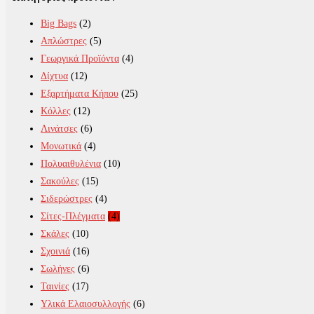
Big Bags
(2)
Απλώστρες
(5)
Γεωργικά Προϊόντα
(4)
Δίχτυα
(12)
Εξαρτήματα Κήπου
(25)
Κόλλες
(12)
Λινάτσες
(6)
Μονωτικά
(4)
Πολυαιθυλένια
(10)
Σακούλες
(15)
Σιδερώστρες
(4)
Σίτες-Πλέγματα
(4)
Σκάλες
(10)
Σχοινιά
(16)
Σωλήνες
(6)
Ταινίες
(17)
Υλικά Ελαιοσυλλογής
(6)