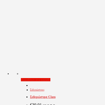
Προσθήκη στο καλάθι
Σιδερώστρες
Σιδερώστρα Class
€
30,01
με φ.π.α.