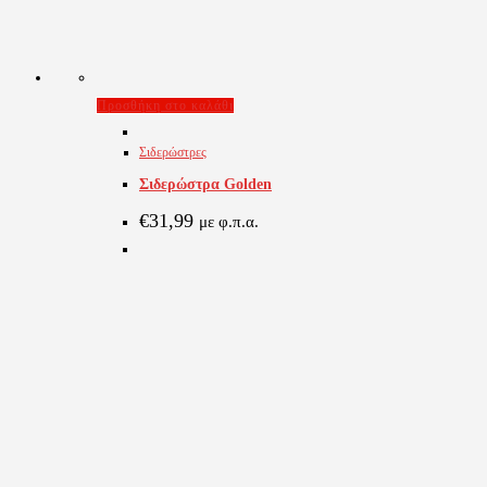
Προσθήκη στο καλάθι
Σιδερώστρες
Σιδερώστρα Golden
€
31,99
με φ.π.α.