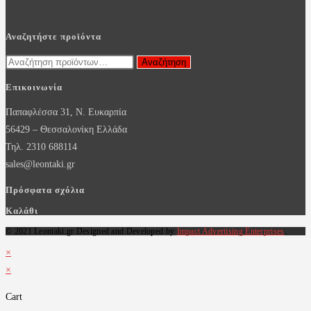
Αναζητήστε προϊόντα
Αναζήτηση
Αναζήτηση
για:
Επικοινωνία
Παπαφλέσσα 31, Ν. Ευκαρπία
56429 – Θεσσαλονίκη Ελλάδα
Τηλ. 2310 688114
sales@leontaki.gr
Πρόσφατα σχόλια
Καλάθι
© 2021 Leontaki.gr Designed and Developed by
Impact Advertising Enterprises
.
×
×
Cart