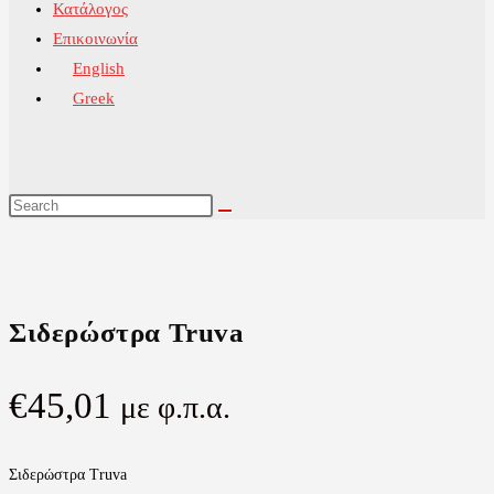
Κατάλογος
Επικοινωνία
English
Greek
Σιδερώστρα Truva
€
45,01
με φ.π.α.
Σιδερώστρα Truva