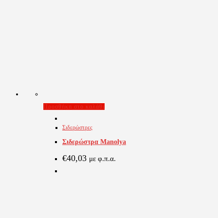
Προσθήκη στο καλάθι
Σιδερώστρες
Σιδερώστρα Manolya
€
40,03
με φ.π.α.