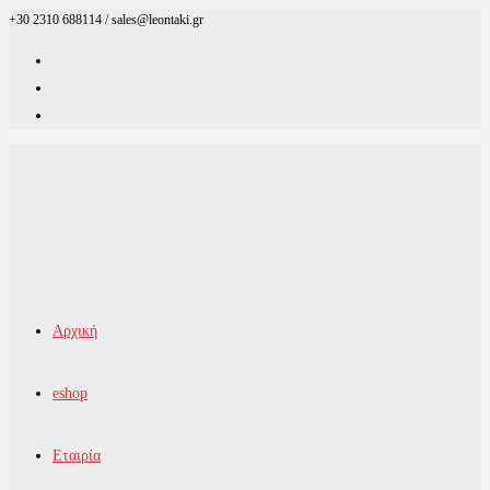
+30 2310 688114 / sales@leontaki.gr
Skip
to
content
Αρχική
eshop
Εταιρία