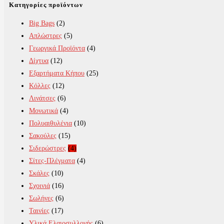
Κατηγορίες προϊόντων
Big Bags
(2)
Απλώστρες
(5)
Γεωργικά Προϊόντα
(4)
Δίχτυα
(12)
Εξαρτήματα Κήπου
(25)
Κόλλες
(12)
Λινάτσες
(6)
Μονωτικά
(4)
Πολυαιθυλένια
(10)
Σακούλες
(15)
Σιδερώστρες
(4)
Σίτες-Πλέγματα
(4)
Σκάλες
(10)
Σχοινιά
(16)
Σωλήνες
(6)
Ταινίες
(17)
Υλικά Ελαιοσυλλογής
(6)