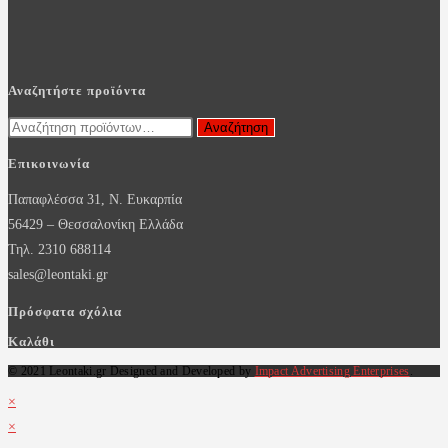
Αναζητήστε προϊόντα
Αναζήτηση
Αναζήτηση
για:
Επικοινωνία
Παπαφλέσσα 31, Ν. Ευκαρπία
56429 – Θεσσαλονίκη Ελλάδα
Τηλ. 2310 688114
sales@leontaki.gr
Πρόσφατα σχόλια
Καλάθι
© 2021 Leontaki.gr Designed and Developed by
Impact Advertising Enterprises
.
×
×