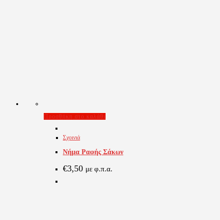
Προσθήκη στο καλάθι
Σχοινιά
Νήμα Ραφής Σάκων
€
3,50
με φ.π.α.