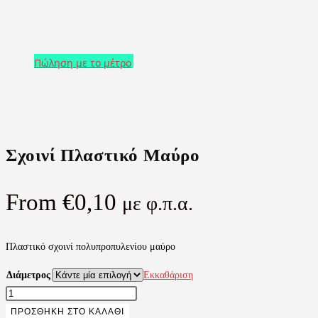
Πώληση με το μέτρο
Πώληση με το μέτρο
Σχοινί Πλαστικό Μαύρο
From
€
0,10
με φ.π.α.
Πλαστικό σχοινί πολυπροπυλενίου μαύρο
Διάμετρος
Εκκαθάριση
Σχοινί
Πλαστικό
ΠΡΟΣΘΉΚΗ ΣΤΟ ΚΑΛΆΘΙ