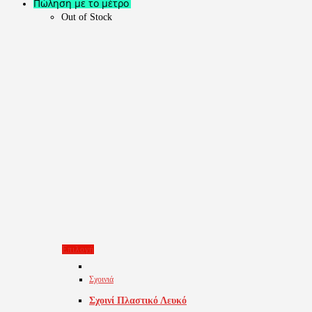
Πώληση με το μέτρο
Out of Stock
Αυτό
Επιλογή
το
Σχοινιά
προϊόν
Σχοινί Πλαστικό Λευκό
έχει