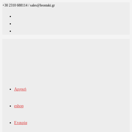
+30 2310 688114 / sales@leontaki.gr
Skip
to
content
Αρχική
eshop
Εταιρία